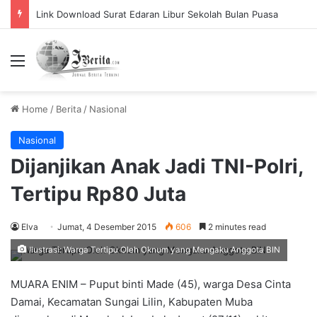
Link Download Surat Edaran Libur Sekolah Bulan Puasa
Menu
Home
/
Berita
/
Nasional
Nasional
Dijanjikan Anak Jadi TNI-Polri,
Tertipu Rp80 Juta
Elva
Jumat, 4 Desember 2015
606
2 minutes read
Ilustrasi: Warga Tertipu Oleh Oknum yang Mengaku Anggota BIN
MUARA ENIM – Puput binti Made (45), warga Desa Cinta
Damai, Kecamatan Sungai Lilin, Kabupaten Muba