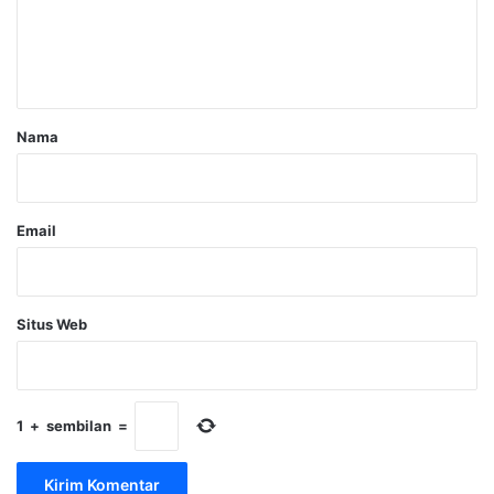
n
t
a
r
Nama
*
Email
Situs Web
1
+
sembilan
=