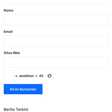
a
r
Nama
*
Email
Situs Web
×
sembilan
=
45
Berita Terkini