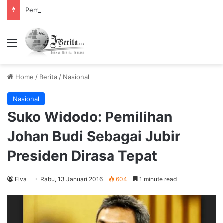
Pemerintah Tetapkan Cuti Bersama 2025, Catat! ini Tanggalnya
Menu
Home
/
Berita
/
Nasional
Nasional
Suko Widodo: Pemilihan
Johan Budi Sebagai Jubir
Presiden Dirasa Tepat
Elva
Rabu, 13 Januari 2016
604
1 minute read