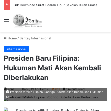
Link Download Surat Edaran Libur Sekolah Bulan Puasa
Menu
Home
/
Berita
/
Internasional
Internasional
Presiden Baru Filipina:
Hukuman Mati Akan Kembali
Diberlakukan
Ronal
Rabu, 19 April 2017
611
1 minute read
Presiden terpilih Filipina, Rodrigo Duterte Akan Berlakukan Hukuman
Mati.