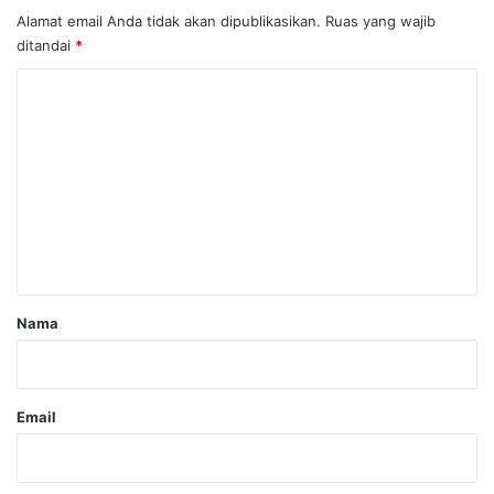
Alamat email Anda tidak akan dipublikasikan.
Ruas yang wajib
ditandai
*
K
o
m
e
n
t
a
r
Nama
*
Email