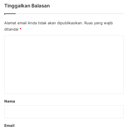
Tinggalkan Balasan
Alamat email Anda tidak akan dipublikasikan.
Ruas yang wajib
ditandai
*
K
o
m
e
n
t
a
r
Nama
*
Email