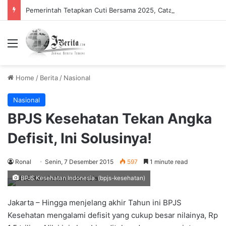
Pemerintah Tetapkan Cuti Bersama 2025, Catat! ini Tanggalnya
Menu
Home
/
Berita
/
Nasional
Nasional
BPJS Kesehatan Tekan Angka
Defisit, Ini Solusinya!
Ronal
Senin, 7 Desember 2015
597
1 minute read
BPJS Kesehatan Indonesia. (bpjs-kesehatan)
Jakarta – Hingga menjelang akhir Tahun ini BPJS
Kesehatan mengalami defisit yang cukup besar nilainya, Rp