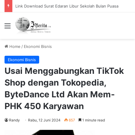
Pemerintah Tetapkan Cuti Bersama 2025, Catat! ini Tanggalnya
Menu
Home
/
Ekonomi Bisnis
Ekonomi Bisnis
Usai Menggabungkan TikTok
Shop dengan Tokopedia,
ByteDance Ltd Akan Mem-
PHK 450 Karyawan
Randy
Rabu, 12 Juni 2024
657
1 minute read