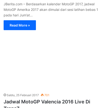
JBerita.com – Berdasarkan kalender MotoGP 2017, jadwal
MotoGP Amerika 2017 akan dimulai dari sesi latihan bebas 1
pada hari Jum’at…
Read More »
Sabtu, 25 Februari 2017
701
Jadwal MotoGP Valencia 2016 Live Di
Trans7
JBerita.com – MotoGP Valencia 2016 dijadwalkan akan
berlangsung besok. Seri pamungkas GP 2016 ini disiarkan
langsung pada Minggu, 13 November…
Read More »