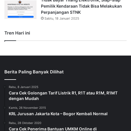
Cara Cek Penerima Bantuan UMKM Online di
eform.bri.co.id Menggunakan KTP
Berita Diperbarui
Jumat, 25 April 2025
Terlindungi: Simpan Buku Favorit Tanpa Membuat
Ruangan Penuh
Rabu, 22 Januari 2025
iPhone 16 Segera Dijual di Indonesia?
Rabu, 22 Januari 2025
Link Download Surat Edaran Libur Sekolah Bulan Puasa
Topik Populer
Berita Artis
Berita Bola
Berita Dunia
Berita Ekonomi
Berita Entertainment
Berita Gadget
Berita Hukum