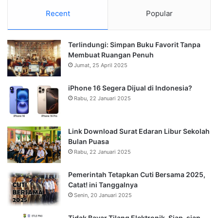
Tidak Bayar Tilang Elektronik, Siap-siap
Pemilik Kendaraan Tidak Bisa Melakukan
Perpanjangan STNK
Sabtu, 18 Januari 2025
Tren Hari ini
Berita Paling Banyak Dilihat
Rabu, 8 Januari 2025
Cara Cek Golongan Tarif Listrik R1, R1T atau R1M, R1MT
dengan Mudah
Kamis, 26 November 2015
KRL Jurusan Jakarta Kota – Bogor Kembali Normal
Rabu, 28 Oktober 2020