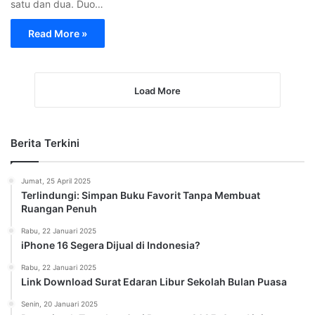
Senin, 20 Januari 2025
Pemerintah Tetapkan Cuti Bersama 2025, Catat! ini
Tanggalnya
Sabtu, 18 Januari 2025
Tidak Bayar Tilang Elektronik, Siap-siap Pemilik Kendaraan
Tidak Bisa Melakukan Perpanjangan STNK
Jumat, 17 Januari 2025
Tidak Ada Libur Sekolah Selama Bulan Puasa Ramadhan,
Begini Penjelasannya.
Rabu, 15 Januari 2025
Fitur Baru Adobe Photoshop: Editing Bersama secara
Online dari Komputer Berbeda
Senin, 13 Januari 2025
Pengembang Game PUBG Krafton Siapkan Dana Investasi
Besar untuk Ekspansi Global
Senin, 13 Januari 2025
Aktor Sandy Permana Meninggal Dunia: Kenangan Indah
dari Film “Mak Lampir”
Jumat, 10 Januari 2025