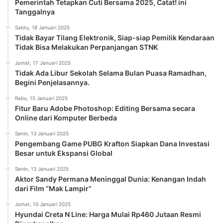
Hyundai Creta N Line: Harga Mulai Rp460 Jutaan Resmi
Diperkenalkan
Kamis, 2 Januari 2025
Kemudahan Akses BPJS Kesehatan Melalui Aplikasi Mobile
JKN
Rabu, 1 Januari 2025
Mengapa PLN Memberikan Diskon Token Listrik 2025?
Rabu, 1 Januari 2025
Diskon Token Listrik 50%: Pemerintah Indonesia Hadirkan
Stimulus Ekonomi Baru
Senin, 30 Desember 2024
Penelitian Terbaru: Sebatang Rokok Kurangi Usia hingga
20 Menit
Senin, 30 Desember 2024
Helena Lim Dijatuhi Hukuman 5 Tahun Penjara atas Kasus
Korupsi Timah
Load More