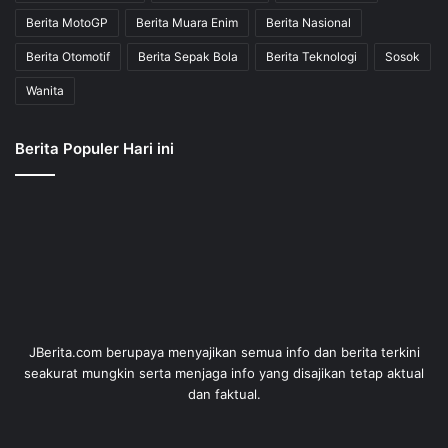
© Copyright 2014 - 2026, All Rights Reserved |
Jurnal Berita
Online Terkini
| Dev by
ID Digitech Web Developer
.
Kebijakan Privasi
Sanggahan
Copyright
Kode Etik
Iklan
Hubungi Kami
RSS