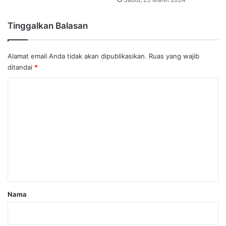
Tinggalkan Balasan
Alamat email Anda tidak akan dipublikasikan.
Ruas yang wajib
ditandai
*
K
o
m
e
n
t
a
r
Nama
*