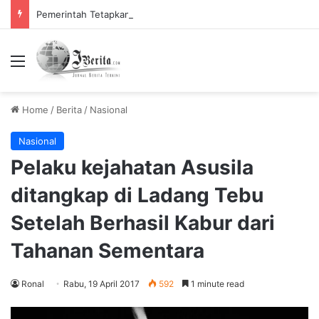
Pemerintah Tetapkan Cuti Bersama 2025, Catat! ini Tanggalnya
Menu
Home
/
Berita
/
Nasional
Nasional
Pelaku kejahatan Asusila
ditangkap di Ladang Tebu
Setelah Berhasil Kabur dari
Tahanan Sementara
Ronal
Rabu, 19 April 2017
592
1 minute read