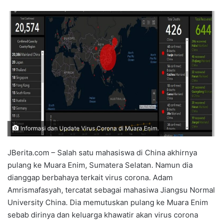
Informasi dan Update Virus Corona di Muara Enim.
JBerita.com – Salah satu mahasiswa di China akhirnya
pulang ke Muara Enim, Sumatera Selatan. Namun dia
dianggap berbahaya terkait virus corona. Adam
Amrismafasyah, tercatat sebagai mahasiwa Jiangsu Normal
University China. Dia memutuskan pulang ke Muara Enim
sebab dirinya dan keluarga khawatir akan virus corona