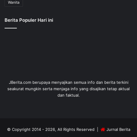
Wanita
Berita Populer Hari ini
JBerita.com berupaya menyajikan semua info dan berita terkini
seakurat mungkin serta menjaga info yang disajikan tetap aktual
dan faktual.
© Copyright 2014 - 2026, All Rights Reserved |
Jurnal Berita
Online Terkini
| Dev by
ID Digitech Web Developer
.
Kebijakan Privasi
Sanggahan
Copyright
Kode Etik
Iklan