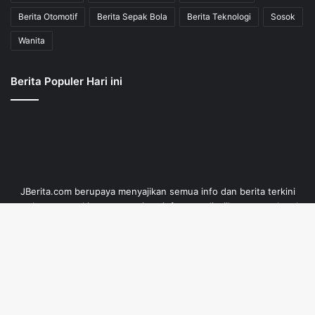
Berita Otomotif
Berita Sepak Bola
Berita Teknologi
Sosok
Wanita
Berita Populer Hari ini
JBerita.com berupaya menyajikan semua info dan berita terkini
seakurat mungkin serta menjaga info yang disajikan tetap aktual
dan faktual.
B
t
© Copyright 2014 - 2026, All Rights Reserved |
Jurnal Berita
t