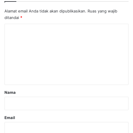
Alamat email Anda tidak akan dipublikasikan.
Ruas yang wajib
ditandai
*
K
o
m
e
n
t
a
r
Nama
*
Email