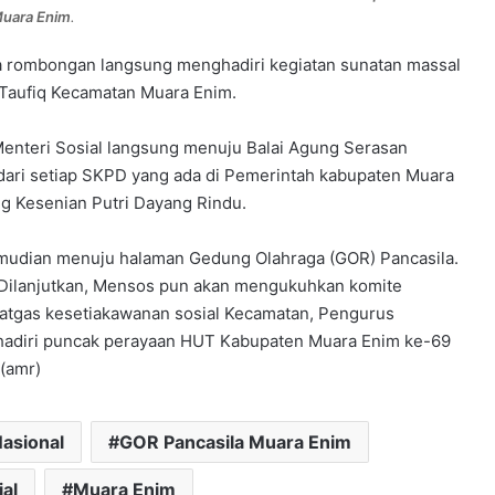
uara Enim
.
ta rombongan langsung menghadiri kegiatan sunatan massal
Taufiq Kecamatan Muara Enim.
Menteri Sosial langsung menuju Balai Agung Serasan
ari setiap SKPD yang ada di Pemerintah kabupaten Muara
ng Kesenian Putri Dayang Rindu.
kemudian menuju halaman Gedung Olahraga (GOR) Pancasila.
. Dilanjutkan, Mensos pun akan mengukuhkan komite
Satgas kesetiakawanan sosial Kecamatan, Pengurus
adiri puncak perayaan HUT Kabupaten Muara Enim ke-69
(amr)
Nasional
GOR Pancasila Muara Enim
al
Muara Enim