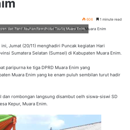
nim
606
1 minute read
ntren dan Panti Asuhan Rawdhotut Taufiq Muara Enim.
i ini, Jumat (20/11) menghadiri Puncak kegiatan Hari
ovinsi Sumatera Selatan (Sumsel) di Kabupaten Muara Enim.
pat paripurna ke tiga DPRD Muara Enim yang
ten Muara Enim yang ke enam puluh sembilan turut hadir
al dan rombongan langsung disambut oelh siswa-siswi SD
esa Kepur, Muara Enim.