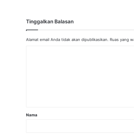
Tinggalkan Balasan
Alamat email Anda tidak akan dipublikasikan.
Ruas yang wa
K
o
m
e
n
t
a
r
Nama
*