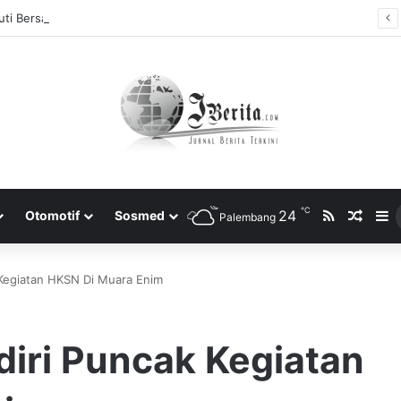
ti Bersama 2025, Catat! ini Tanggalnya
℃
RSS
24
Rando
S
Otomotif
Sosmed
Palembang
 Kegiatan HKSN Di Muara Enim
diri Puncak Kegiatan