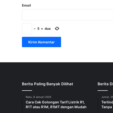
Email
−
5
=
dua
Berita Paling Banyak Dilihat
Berita D
Rabu, 8 Januari 2025
Jumat, 25
Cara Cek Golongan Tarif Listrik R1,
Terlin
R1T atau R1M, R1MT dengan Mudah
Tanpa