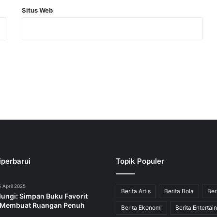
Situs Web
iperbarui
Topik Populer
 April 2025
Berita Artis
Berita Bola
Ber
dungi: Simpan Buku Favorit
 Membuat Ruangan Penuh
Berita Ekonomi
Berita Entertai