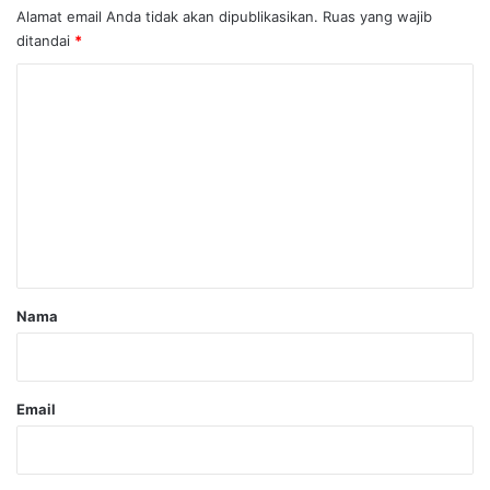
Alamat email Anda tidak akan dipublikasikan.
Ruas yang wajib
ditandai
*
K
o
m
e
n
t
a
r
Nama
*
Email