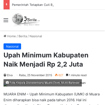
Pemerintah Tetapkan Cuti Bersama 2025, Catat! ini Tanggalnya
Menu
Home
/
Berita
/
Nasional
Nasional
Upah Minimum Kabupaten
Naik Menjadi Rp 2,2 Juta
Elva
Rabu, 25 November 2015
627
1 minute read
Foto Kepala Disnakertrans Muara Enim, M. Ali Rahman
MUARA ENIM – Upah Minimum Kabupaten (UMK) di Muara
Enim diharapkan bisa naik pada tahun 2016. Hal ini