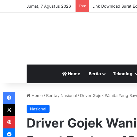
Jumat, 7 Agustus 2026
Tren
Link Download Surat Ed
Home
Berita
Teknologi
Facebook
Home
/
Berita
/
Nasional
/
Driver Gojek Wanita Yang Baw
X
Nasional
Pinterest
Driver Gojek Wan
Messenger