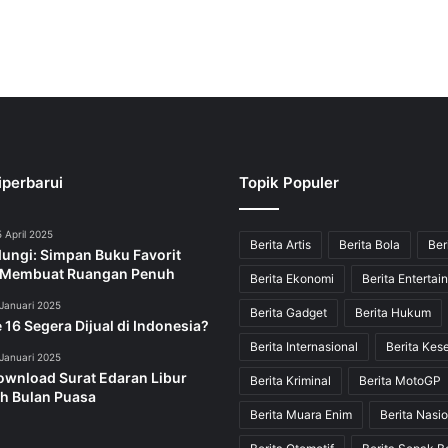
iperbarui
Topik Populer
 April 2025
Berita Artis
Berita Bola
Ber
dungi: Simpan Buku Favorit
 Membuat Ruangan Penuh
Berita Ekonomi
Berita Entertai
Januari 2025
Berita Gadget
Berita Hukum
 16 Segera Dijual di Indonesia?
Berita Internasional
Berita Kes
Januari 2025
ownload Surat Edaran Libur
Berita Kriminal
Berita MotoGP
h Bulan Puasa
Berita Muara Enim
Berita Nasio