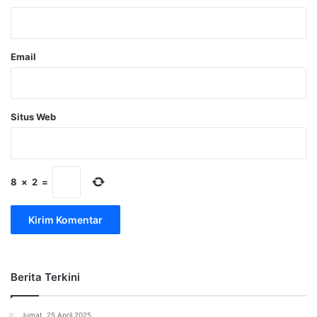
*
Email
Situs Web
8
×
2
=
Berita Terkini
Jumat, 25 April 2025