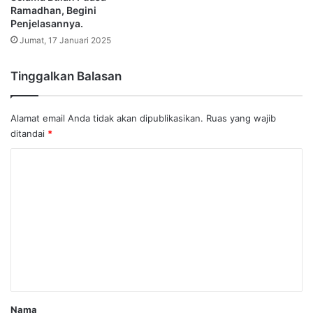
Ramadhan, Begini
Penjelasannya.
Jumat, 17 Januari 2025
Tinggalkan Balasan
Alamat email Anda tidak akan dipublikasikan.
Ruas yang wajib
ditandai
*
K
o
m
e
n
t
a
r
Nama