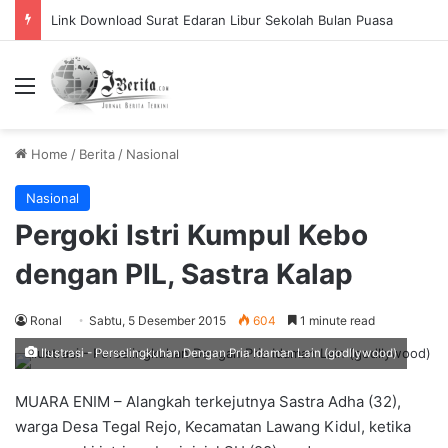
Link Download Surat Edaran Libur Sekolah Bulan Puasa
Menu
Home
/
Berita
/
Nasional
Nasional
Pergoki Istri Kumpul Kebo
dengan PIL, Sastra Kalap
Ronal
Sabtu, 5 Desember 2015
604
1 minute read
Ilustrasi - Perselingkuhan Dengan Pria Idaman Lain (godllywood)
MUARA ENIM – Alangkah terkejutnya Sastra Adha (32),
warga Desa Tegal Rejo, Kecamatan Lawang Kidul, ketika