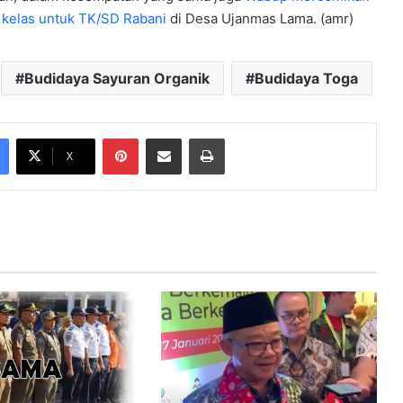
kelas untuk TK/SD Rabani
di Desa Ujanmas Lama. (amr)
Budidaya Sayuran Organik
Budidaya Toga
Pinterest
Share via Email
Print
X