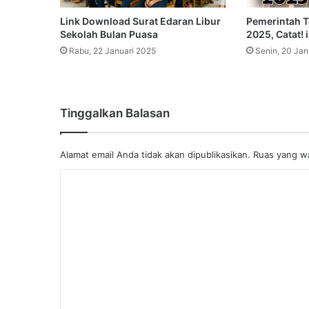
Link Download Surat Edaran Libur
Pemerintah T
Sekolah Bulan Puasa
2025, Catat! 
Rabu, 22 Januari 2025
Senin, 20 Jan
Tinggalkan Balasan
Alamat email Anda tidak akan dipublikasikan.
Ruas yang wa
K
o
m
e
n
t
a