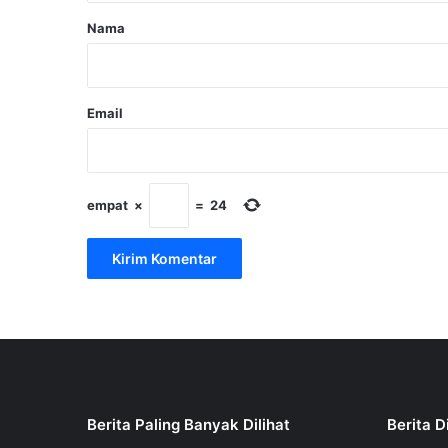
r
Nama
*
Email
empat
×
=
24
Berita Paling Banyak Dilihat
Berita D