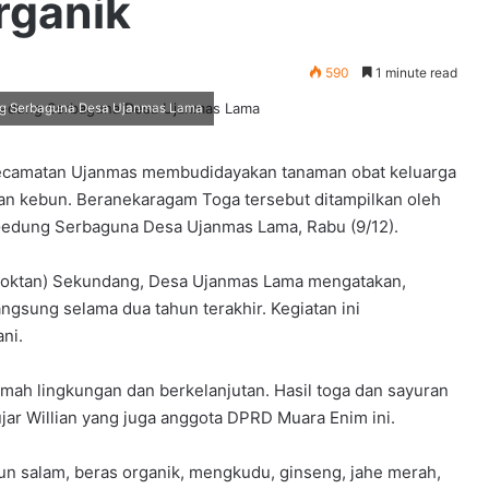
rganik
590
1 minute read
ung Serbaguna Desa Ujanmas Lama
ecamatan Ujanmas membudidayakan tanaman obat keluarga
an kebun. Beranekaragam Toga tersebut ditampilkan oleh
i Gedung Serbaguna Desa Ujanmas Lama, Rabu (9/12).
apoktan) Sekundang, Desa Ujanmas Lama mengatakan,
gsung selama dua tahun terakhir. Kegiatan ini
ni.
ah lingkungan dan berkelanjutan. Hasil toga dan sayuran
ujar Willian yang juga anggota DPRD Muara Enim ini.
un salam, beras organik, mengkudu, ginseng, jahe merah,