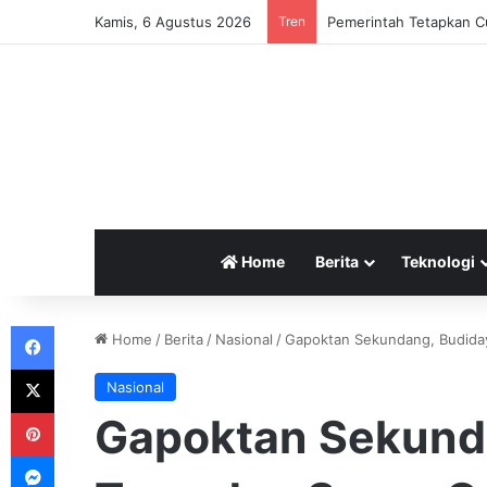
Kamis, 6 Agustus 2026
Tren
Pemerintah Tetapkan Cu
Home
Berita
Teknologi
Facebook
Home
/
Berita
/
Nasional
/
Gapoktan Sekundang, Budiday
X
Nasional
Pinterest
Gapoktan Sekund
Messenger