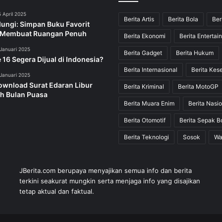
 April 2025
Berita Artis
Berita Bola
Ber
dungi: Simpan Buku Favorit
 Membuat Ruangan Penuh
Berita Ekonomi
Berita Entertai
Januari 2025
Berita Gadget
Berita Hukum
 16 Segera Dijual di Indonesia?
Berita Internasional
Berita Kes
Januari 2025
ownload Surat Edaran Libur
Berita Kriminal
Berita MotoGP
h Bulan Puasa
Berita Muara Enim
Berita Nasio
Berita Otomotif
Berita Sepak B
Berita Teknologi
Sosok
Wa
JBerita.com berupaya menyajikan semua info dan berita
terkini seakurat mungkin serta menjaga info yang disajikan
tetap aktual dan faktual.