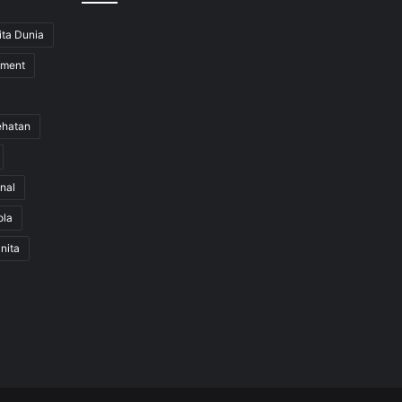
ita Dunia
nment
ehatan
nal
ola
nita