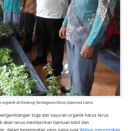
an organik di Gedung Serbaguna Desa Ujanmas Lama
 pengembangan toga dan sayuran organik harus terus
kab akan terus memberikan bantuan bibit dan
Aman, dalam kesempatan yang sama juga
Wabup meresmikan