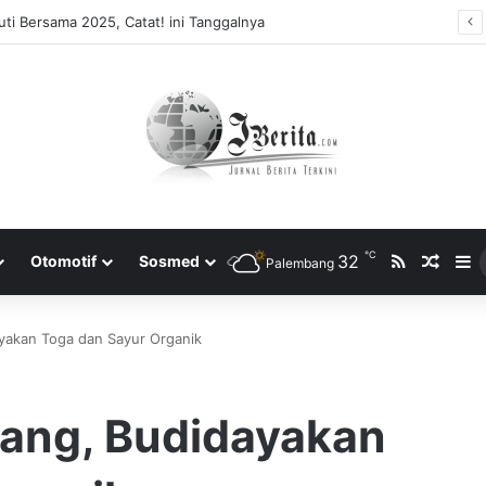
ti Bersama 2025, Catat! ini Tanggalnya
℃
RSS
32
Rando
S
Otomotif
Sosmed
Palembang
akan Toga dan Sayur Organik
ang, Budidayakan