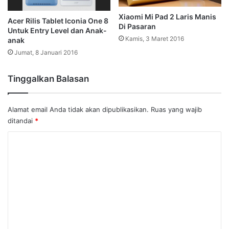
Xiaomi Mi Pad 2 Laris Manis
Acer Rilis Tablet Iconia One 8
Di Pasaran
Untuk Entry Level dan Anak-
Kamis, 3 Maret 2016
anak
Jumat, 8 Januari 2016
Tinggalkan Balasan
Alamat email Anda tidak akan dipublikasikan.
Ruas yang wajib
ditandai
*
K
o
m
e
n
t