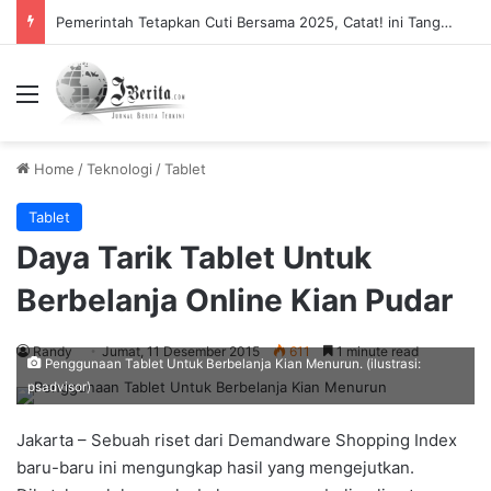
Pemerintah Tetapkan Cuti Bersama 2025, Catat! ini Tanggalnya
Menu
Home
/
Teknologi
/
Tablet
Tablet
Daya Tarik Tablet Untuk
Berbelanja Online Kian Pudar
Randy
Jumat, 11 Desember 2015
611
1 minute read
Penggunaan Tablet Untuk Berbelanja Kian Menurun. (ilustrasi:
psadvisor)
Jakarta – Sebuah riset dari Demandware Shopping Index
baru-baru ini mengungkap hasil yang mengejutkan.