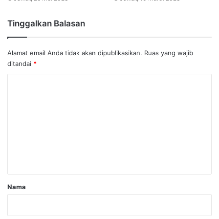
Tinggalkan Balasan
Alamat email Anda tidak akan dipublikasikan.
Ruas yang wajib
ditandai
*
K
o
m
e
n
t
a
r
Nama
*