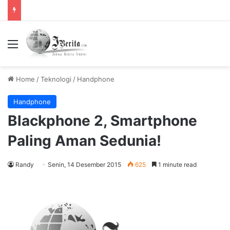
Tidak Bayar Tilang Elektronik, Siap-siap Pemilik Kendaraan Tidak Bisa Melakukan Perpanjangan STNK
Menu
Home
/
Teknologi
/
Handphone
Handphone
Blackphone 2, Smartphone
Paling Aman Sedunia!
Randy
Senin, 14 Desember 2015
625
1 minute read