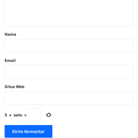
n
t
a
r
Nama
*
Email
Situs Web
5
×
satu
=