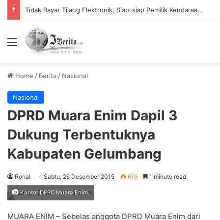
Tidak Bayar Tilang Elektronik, Siap-siap Pemilik Kendaraan Tidak Bisa Melakukan Perpanjangan STNK
Menu
Home
/
Berita
/
Nasional
Nasional
DPRD Muara Enim Dapil 3
Dukung Terbentuknya
Kabupaten Gelumbang
Ronal
Sabtu, 26 Desember 2015
619
1 minute read
Kantor DPRD Muara Enim.
MUARA ENIM – Sebelas anggota DPRD Muara Enim dari