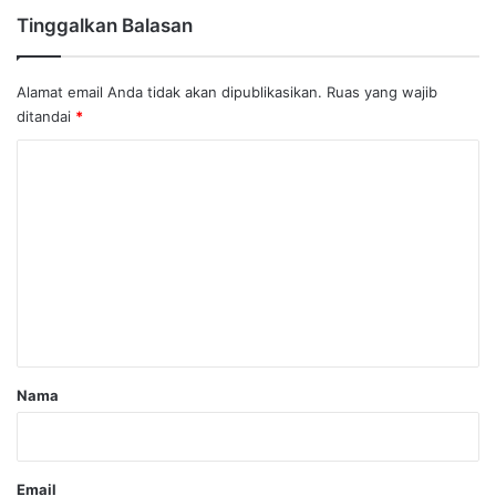
Tinggalkan Balasan
Alamat email Anda tidak akan dipublikasikan.
Ruas yang wajib
ditandai
*
K
o
m
e
n
t
a
r
Nama
*
Email