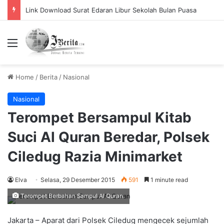
Pemerintah Tetapkan Cuti Bersama 2025, Catat! ini Tanggalnya
Menu
Home
/
Berita
/
Nasional
Nasional
Terompet Bersampul Kitab
Suci Al Quran Beredar, Polsek
Ciledug Razia Minimarket
Elva
Selasa, 29 Desember 2015
591
1 minute read
Terompet Berbahan Sampul Al Quran.
Jakarta – Aparat dari Polsek Ciledug mengecek sejumlah