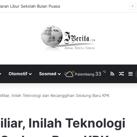
ti Bersama 2025, Catat! ini Tanggalnya
℃
RSS
33
Rando
S
Otomotif
Sosmed
Palembang
iliar, Inilah Teknologi dan Kecanggihan Gedung Baru KPK
iar, Inilah Teknologi