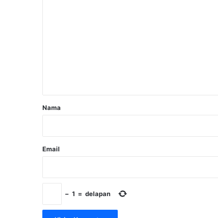
K
o
m
e
n
t
a
r
Nama
*
Email
−
1
=
delapan