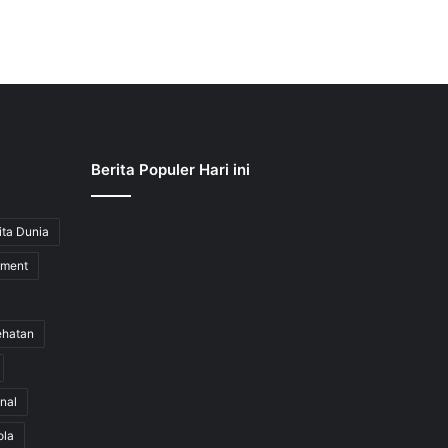
Berita Populer Hari ini
ita Dunia
nment
ehatan
nal
ola