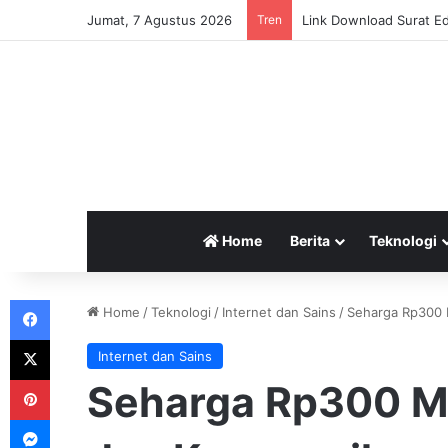
Jumat, 7 Agustus 2026
Tren
Pemerintah Tetapkan Cu
Home
Berita
Teknologi
Facebook
Home
/
Teknologi
/
Internet dan Sains
/
Seharga Rp300 M
X
Internet dan Sains
Pinterest
Seharga Rp300 Mil
Messenger