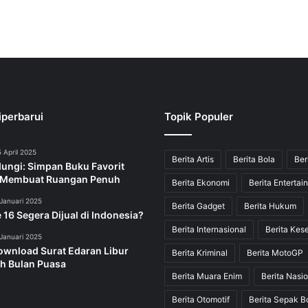
iperbarui
Topik Populer
 April 2025
Berita Artis
Berita Bola
Ber
dungi: Simpan Buku Favorit
 Membuat Ruangan Penuh
Berita Ekonomi
Berita Entertai
Januari 2025
Berita Gadget
Berita Hukum
 16 Segera Dijual di Indonesia?
Berita Internasional
Berita Kes
Januari 2025
ownload Surat Edaran Libur
Berita Kriminal
Berita MotoGP
h Bulan Puasa
Berita Muara Enim
Berita Nasio
Berita Otomotif
Berita Sepak B