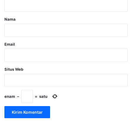
a
r
Nama
*
Email
Situs Web
enam
−
=
satu