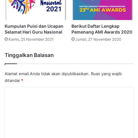
Kumpulan Puisi dan Ucapan
Berikut Daftar Lengkap
Selamat Hari Guru Nasional
Pemenang AMI Awards 2020
Kamis, 25 November 2021
Jumat, 27 November 2020
Tinggalkan Balasan
Alamat email Anda tidak akan dipublikasikan.
Ruas yang wajib
ditandai
*
K
o
m
e
n
t