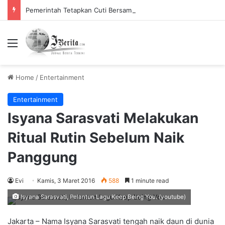
Pemerintah Tetapkan Cuti Bersama 2025, Catat! ini Tanggalnya
Menu
Home
/
Entertainment
Entertainment
Isyana Sarasvati Melakukan
Ritual Rutin Sebelum Naik
Panggung
Evi
Kamis, 3 Maret 2016
588
1 minute read
Isyana Sarasvati, Pelantun Lagu Keep Being You. (youtube)
Jakarta – Nama Isyana Sarasvati tengah naik daun di dunia