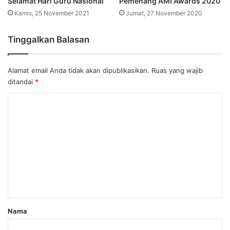
Selamat Hari Guru Nasional
Pemenang AMI Awards 2020
Kamis, 25 November 2021
Jumat, 27 November 2020
Tinggalkan Balasan
Alamat email Anda tidak akan dipublikasikan.
Ruas yang wajib
ditandai
*
K
o
m
e
n
t
a
r
Nama
*