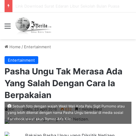
Pemerintah Tetapkan Cuti Bersama 2025, Catat! ini Tanggalnya
Menu
Home
/
Entertainment
Entertainment
Pasha Ungu Tak Merasa Ada
Yang Salah Dengan Cara Ia
Berpakaian
Sebuah foto dengan wajah Wakil Wali Kota Palu Sigit Purnomo atau
Evi
Sabtu, 23 April 2016
632
1 minute read
yang lebih dikenal dengan nama Pasha Ungu beredar di media sosial
Facebook lewat akun Romeo Alfa Kilo.