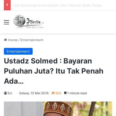
Pemerintah Tetapkan Cuti Bersama 2025, Catat! ini Tanggalnya
Menu
Home
/
Entertainment
Entertainment
Ustadz Solmed : Bayaran
Puluhan Juta? Itu Tak Penah
Ada…
Evi
Selasa, 10 Mei 2016
605
1 minute read