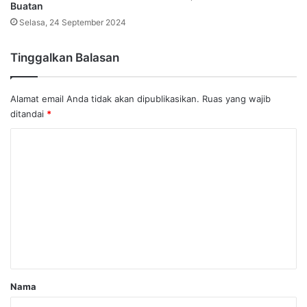
Buatan
Selasa, 24 September 2024
Tinggalkan Balasan
Alamat email Anda tidak akan dipublikasikan.
Ruas yang wajib
ditandai
*
K
o
m
e
n
t
a
r
Nama
*