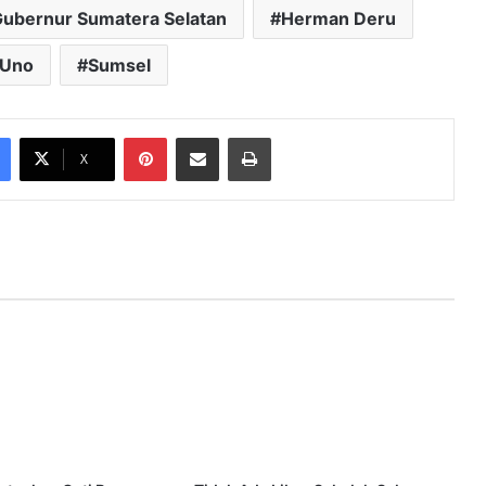
ubernur Sumatera Selatan
Herman Deru
 Uno
Sumsel
Pinterest
Share via Email
Print
X