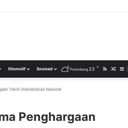
℃
RSS
23
Rando
S
Otomotif
Sosmed
Palembang
aan Tokoh Standardisasi Nasional
ima Penghargaan