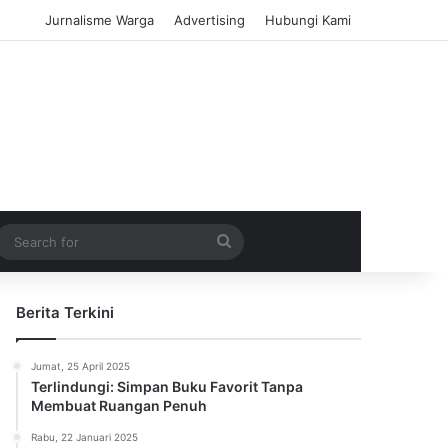
Jurnalisme Warga
Advertising
Hubungi Kami
m Article
idebar
Search
for
Berita Terkini
Jumat, 25 April 2025
Terlindungi: Simpan Buku Favorit Tanpa
Membuat Ruangan Penuh
Rabu, 22 Januari 2025