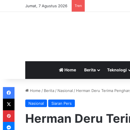
Jumat, 7 Agustus 2026
Tren
Home
Berita
Teknologi
Facebook
Home
/
Berita
/
Nasional
/
Herman Deru Terima Pengharg
X
Nasional
Siaran Pers
Pinterest
Herman Deru Ter
Messenger