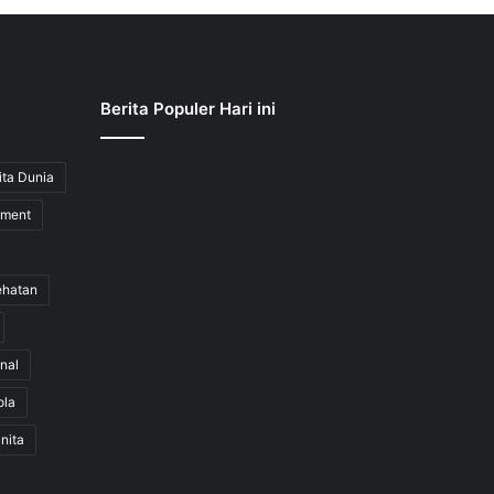
Berita Populer Hari ini
ita Dunia
nment
ehatan
nal
ola
nita