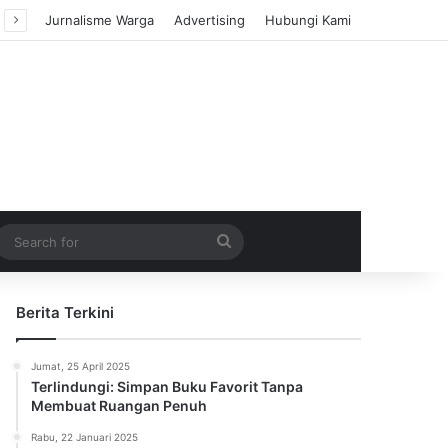
Jurnalisme Warga
Advertising
Hubungi Kami
m Article
idebar
Search
for
Berita Terkini
Jumat, 25 April 2025
Terlindungi: Simpan Buku Favorit Tanpa
Membuat Ruangan Penuh
Rabu, 22 Januari 2025