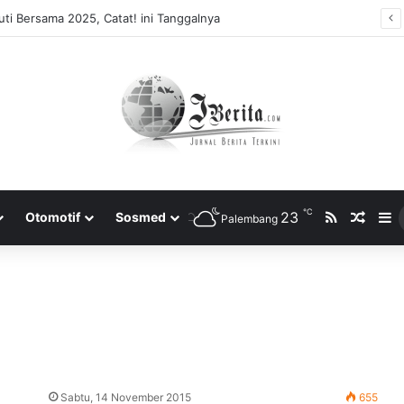
ti Bersama 2025, Catat! ini Tanggalnya
℃
RSS
23
Rando
S
Otomotif
Sosmed
Palembang
Sabtu, 14 November 2015
655