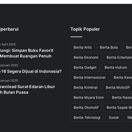
iperbarui
Topik Populer
 April 2025
Berita Artis
Berita Bola
Ber
dungi: Simpan Buku Favorit
 Membuat Ruangan Penuh
Berita Ekonomi
Berita Entertai
Januari 2025
Berita Gadget
Berita Hukum
 16 Segera Dijual di Indonesia?
Berita Internasional
Berita Kes
Januari 2025
ownload Surat Edaran Libur
Berita Kriminal
Berita MotoGP
h Bulan Puasa
Berita Muara Enim
Berita Nasio
Berita Otomotif
Berita Sepak B
Berita Teknologi
Sosok
Wa