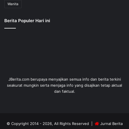
Wanita
Berita Populer Hari ini
JBerita.com berupaya menyajikan semua info dan berita terkini
seakurat mungkin serta menjaga info yang disajikan tetap aktual
dan faktual.
© Copyright 2014 - 2026, All Rights Reserved |
Jurnal Berita
Online Terkini
| Dev by
ID Digitech Web Developer
.
Kebijakan Privasi
Sanggahan
Copyright
Kode Etik
Iklan