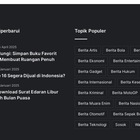
iperbarui
Topik Populer
 April 2025
Berita Artis
Berita Bola
Ber
dungi: Simpan Buku Favorit
 Membuat Ruangan Penuh
Berita Ekonomi
Berita Entertai
Januari 2025
Berita Gadget
Berita Hukum
 16 Segera Dijual di Indonesia?
Berita Internasional
Berita Kes
Januari 2025
ownload Surat Edaran Libur
Berita Kriminal
Berita MotoGP
h Bulan Puasa
Berita Muara Enim
Berita Nasio
Berita Otomotif
Berita Sepak B
Berita Teknologi
Sosok
Wa