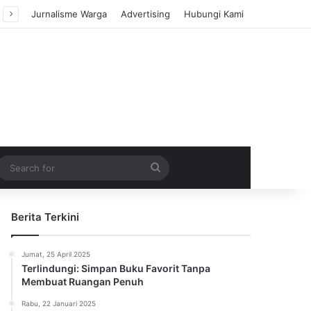
Jurnalisme Warga
Advertising
Hubungi Kami
m Article
idebar
Search
for
Berita Terkini
Jumat, 25 April 2025
Terlindungi: Simpan Buku Favorit Tanpa
Membuat Ruangan Penuh
Rabu, 22 Januari 2025