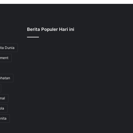
Berita Populer Hari ini
ita Dunia
nment
ehatan
nal
ola
nita