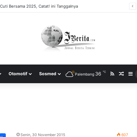
Cuti Bersama 2025, Catat! ini Tanggalnya
℃
RSS
36
Rando
S
Otomotif
Sosmed
Palembang
Senin, 30 November 2015
607