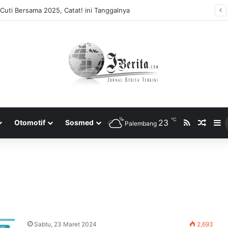
Cuti Bersama 2025, Catat! ini Tanggalnya
℃
RSS
23
Rando
S
Otomotif
Sosmed
Palembang
Sabtu, 23 Maret 2024
2,693