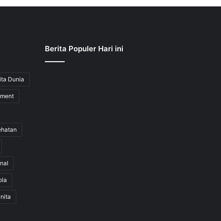
Berita Populer Hari ini
ita Dunia
nment
ehatan
nal
ola
nita