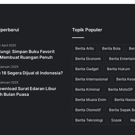
iperbarui
Topik Populer
 April 2025
Berita Artis
Berita Bola
Ber
dungi: Simpan Buku Favorit
 Membuat Ruangan Penuh
Berita Ekonomi
Berita Entertai
Januari 2025
Berita Gadget
Berita Hukum
 16 Segera Dijual di Indonesia?
Berita Internasional
Berita Kes
Januari 2025
ownload Surat Edaran Libur
Berita Kriminal
Berita MotoGP
h Bulan Puasa
Berita Muara Enim
Berita Nasio
Berita Otomotif
Berita Sepak B
Berita Teknologi
Sosok
Wa