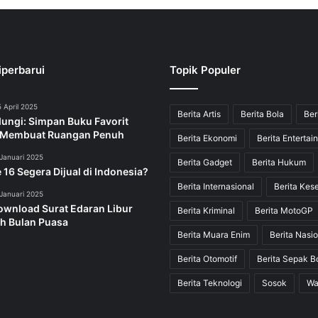
iperbarui
Topik Populer
 April 2025
Berita Artis
Berita Bola
Ber
dungi: Simpan Buku Favorit
 Membuat Ruangan Penuh
Berita Ekonomi
Berita Entertai
Januari 2025
Berita Gadget
Berita Hukum
 16 Segera Dijual di Indonesia?
Berita Internasional
Berita Kes
Januari 2025
ownload Surat Edaran Libur
Berita Kriminal
Berita MotoGP
h Bulan Puasa
Berita Muara Enim
Berita Nasio
Berita Otomotif
Berita Sepak B
Berita Teknologi
Sosok
Wa