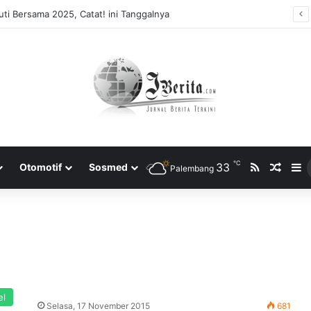
ti Bersama 2025, Catat! ini Tanggalnya
℃
RSS
33
Rando
S
Otomotif
Sosmed
Palembang
el
Selasa, 17 November 2015
681