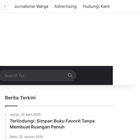
Jurnalisme Warga
Advertising
Hubungi Kami
m Article
idebar
Search
for
Berita Terkini
Jumat, 25 April 2025
Terlindungi: Simpan Buku Favorit Tanpa
Membuat Ruangan Penuh
Rabu, 22 Januari 2025