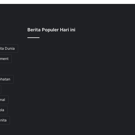
Berita Populer Hari ini
ita Dunia
nment
ehatan
nal
ola
nita