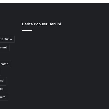
Berita Populer Hari ini
ita Dunia
nment
ehatan
nal
ola
nita