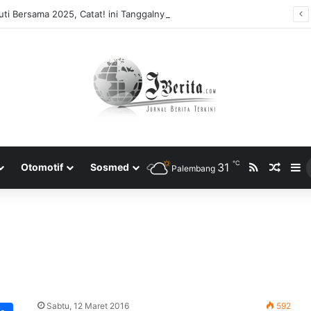
ti Bersama 2025, Catat! ini Tanggalnya
℃
RSS
31
Rando
S
Otomotif
Sosmed
Palembang
Sabtu, 12 Maret 2016
592