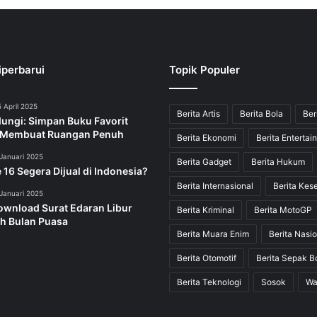
iperbarui
Topik Populer
 April 2025
Berita Artis
Berita Bola
Ber
dungi: Simpan Buku Favorit
 Membuat Ruangan Penuh
Berita Ekonomi
Berita Entertai
Januari 2025
Berita Gadget
Berita Hukum
 16 Segera Dijual di Indonesia?
Berita Internasional
Berita Kes
Januari 2025
ownload Surat Edaran Libur
Berita Kriminal
Berita MotoGP
h Bulan Puasa
Berita Muara Enim
Berita Nasio
Berita Otomotif
Berita Sepak B
Berita Teknologi
Sosok
Wa