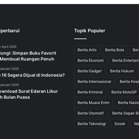
iperbarui
Topik Populer
 April 2025
Berita Artis
Berita Bola
Ber
dungi: Simpan Buku Favorit
 Membuat Ruangan Penuh
Berita Ekonomi
Berita Entertai
Januari 2025
Berita Gadget
Berita Hukum
 16 Segera Dijual di Indonesia?
Berita Internasional
Berita Kes
Januari 2025
ownload Surat Edaran Libur
Berita Kriminal
Berita MotoGP
h Bulan Puasa
Berita Muara Enim
Berita Nasio
Berita Otomotif
Berita Sepak B
Berita Teknologi
Sosok
Wa