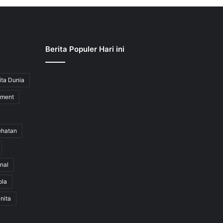
Berita Populer Hari ini
ita Dunia
nment
ehatan
nal
ola
nita