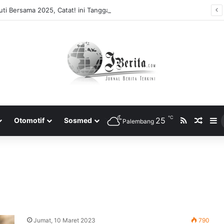
ti Bersama 2025, Catat! ini Tanggalnya
℃
RSS
25
Rando
S
Otomotif
Sosmed
Palembang
Jumat, 10 Maret 2023
790