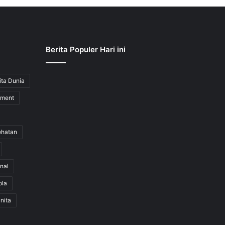
Berita Populer Hari ini
ita Dunia
nment
ehatan
nal
ola
nita