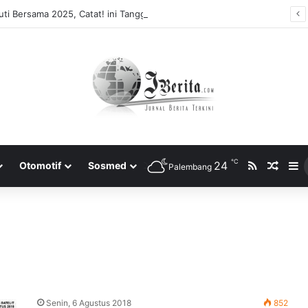
ti Bersama 2025, Catat! ini Tanggalnya
℃
RSS
24
Rando
S
Otomotif
Sosmed
Palembang
Senin, 6 Agustus 2018
852