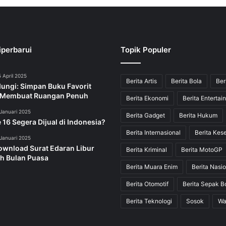
iperbarui
Topik Populer
 April 2025
Berita Artis
Berita Bola
Ber
dungi: Simpan Buku Favorit
 Membuat Ruangan Penuh
Berita Ekonomi
Berita Entertai
Januari 2025
Berita Gadget
Berita Hukum
 16 Segera Dijual di Indonesia?
Berita Internasional
Berita Kes
Januari 2025
ownload Surat Edaran Libur
Berita Kriminal
Berita MotoGP
h Bulan Puasa
Berita Muara Enim
Berita Nasio
Berita Otomotif
Berita Sepak B
Berita Teknologi
Sosok
Wa