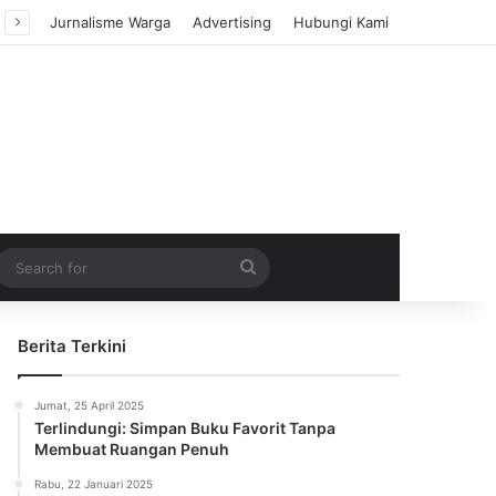
Jurnalisme Warga
Advertising
Hubungi Kami
m Article
idebar
Search
for
Berita Terkini
Jumat, 25 April 2025
Terlindungi: Simpan Buku Favorit Tanpa
Membuat Ruangan Penuh
Rabu, 22 Januari 2025