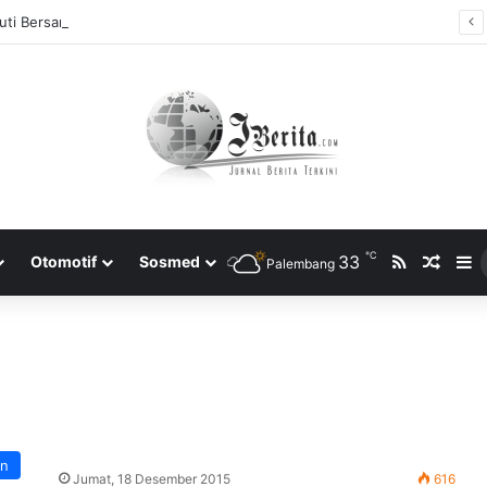
ti Bersama 2025, Catat! ini Tanggalnya
℃
RSS
33
Rando
S
Otomotif
Sosmed
Palembang
an
Jumat, 18 Desember 2015
616