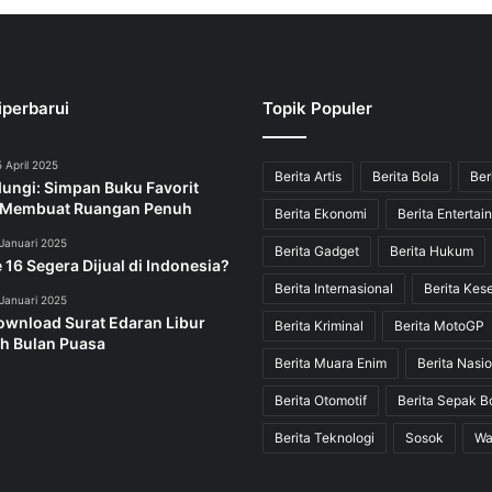
iperbarui
Topik Populer
 April 2025
Berita Artis
Berita Bola
Ber
dungi: Simpan Buku Favorit
 Membuat Ruangan Penuh
Berita Ekonomi
Berita Entertai
Januari 2025
Berita Gadget
Berita Hukum
 16 Segera Dijual di Indonesia?
Berita Internasional
Berita Kes
Januari 2025
ownload Surat Edaran Libur
Berita Kriminal
Berita MotoGP
h Bulan Puasa
Berita Muara Enim
Berita Nasio
Berita Otomotif
Berita Sepak B
Berita Teknologi
Sosok
Wa