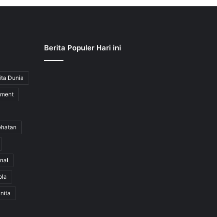
Berita Populer Hari ini
ita Dunia
nment
ehatan
nal
ola
nita