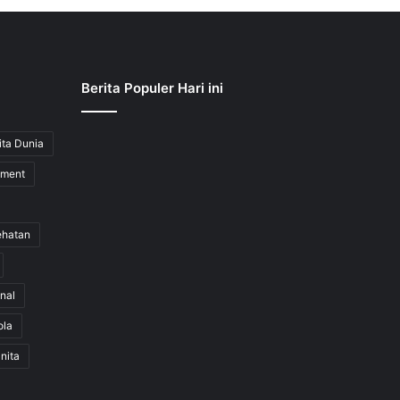
Berita Populer Hari ini
ita Dunia
nment
ehatan
nal
ola
nita