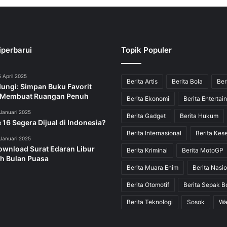
iperbarui
Topik Populer
 April 2025
Berita Artis
Berita Bola
Ber
dungi: Simpan Buku Favorit
 Membuat Ruangan Penuh
Berita Ekonomi
Berita Entertai
Januari 2025
Berita Gadget
Berita Hukum
 16 Segera Dijual di Indonesia?
Berita Internasional
Berita Kes
Januari 2025
ownload Surat Edaran Libur
Berita Kriminal
Berita MotoGP
h Bulan Puasa
Berita Muara Enim
Berita Nasio
Berita Otomotif
Berita Sepak B
Berita Teknologi
Sosok
Wa