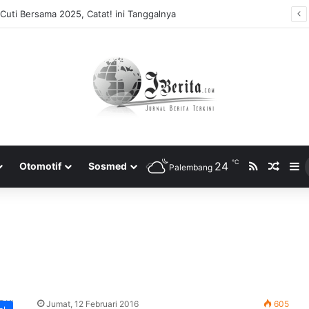
Tidak Bayar Tilang Elektronik, Siap-siap Pemilik Kendaraan Tidak Bisa Melakukan Perpanjangan STNK
℃
RSS
24
Rando
S
Otomotif
Sosmed
Palembang
Jumat, 12 Februari 2016
605