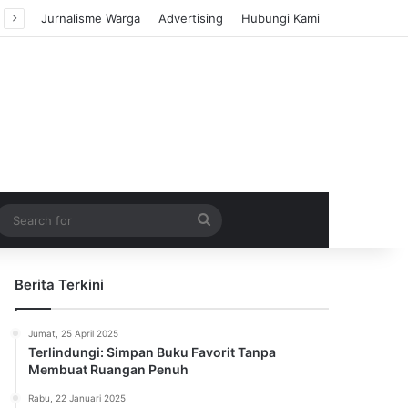
Jurnalisme Warga
Advertising
Hubungi Kami
m Article
idebar
Search
for
Berita Terkini
Jumat, 25 April 2025
Terlindungi: Simpan Buku Favorit Tanpa
Membuat Ruangan Penuh
Rabu, 22 Januari 2025