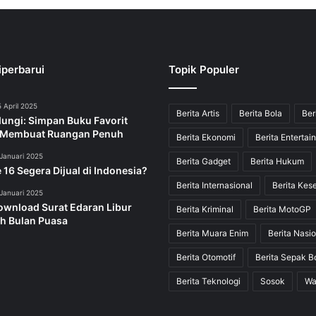
iperbarui
Topik Populer
 April 2025
Berita Artis
Berita Bola
Ber
dungi: Simpan Buku Favorit
 Membuat Ruangan Penuh
Berita Ekonomi
Berita Entertai
Januari 2025
Berita Gadget
Berita Hukum
 16 Segera Dijual di Indonesia?
Berita Internasional
Berita Kes
Januari 2025
ownload Surat Edaran Libur
Berita Kriminal
Berita MotoGP
h Bulan Puasa
Berita Muara Enim
Berita Nasio
Berita Otomotif
Berita Sepak B
Berita Teknologi
Sosok
Wa