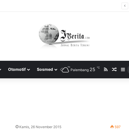
 di Indonesia?
℃
RSS
25
Rando
S
Otomotif
Sosmed
Palembang
Kamis, 26 November 2015
597