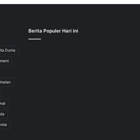
Berita Populer Hari ini
ita Dunia
nment
ehatan
nal
ola
nita