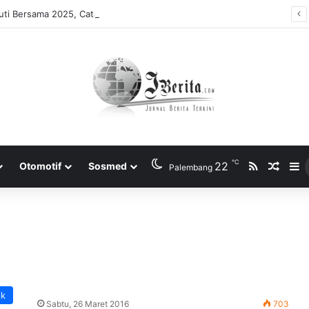
ti Bersama 2025, Catat! ini Tanggalnya
℃
RSS
22
Rando
S
Otomotif
Sosmed
Palembang
ik
Sabtu, 26 Maret 2016
703