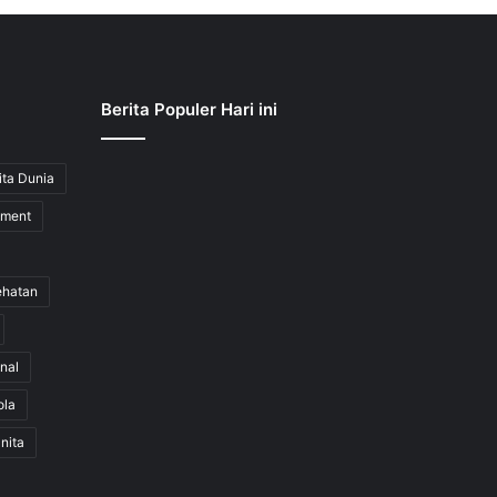
Berita Populer Hari ini
ita Dunia
nment
ehatan
nal
ola
nita