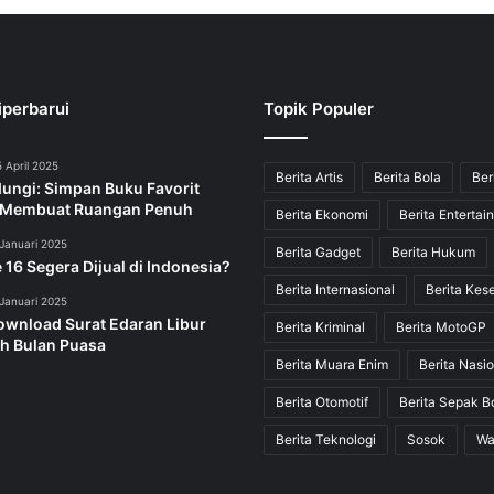
iperbarui
Topik Populer
 April 2025
Berita Artis
Berita Bola
Ber
dungi: Simpan Buku Favorit
 Membuat Ruangan Penuh
Berita Ekonomi
Berita Entertai
Januari 2025
Berita Gadget
Berita Hukum
 16 Segera Dijual di Indonesia?
Berita Internasional
Berita Kes
Januari 2025
ownload Surat Edaran Libur
Berita Kriminal
Berita MotoGP
h Bulan Puasa
Berita Muara Enim
Berita Nasio
Berita Otomotif
Berita Sepak B
Berita Teknologi
Sosok
Wa