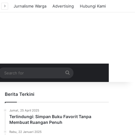
Jurnalisme Warga
Advertising
Hubungi Kami
m Article
idebar
Search
for
Berita Terkini
Jumat, 25 April 2025
Terlindungi: Simpan Buku Favorit Tanpa
Membuat Ruangan Penuh
Rabu, 22 Januari 2025