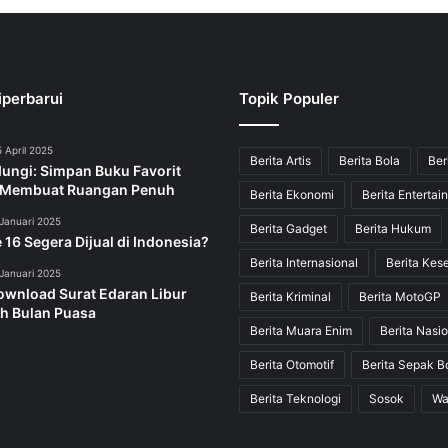
iperbarui
Topik Populer
 April 2025
Berita Artis
Berita Bola
Ber
dungi: Simpan Buku Favorit
 Membuat Ruangan Penuh
Berita Ekonomi
Berita Entertai
Januari 2025
Berita Gadget
Berita Hukum
 16 Segera Dijual di Indonesia?
Berita Internasional
Berita Kes
Januari 2025
ownload Surat Edaran Libur
Berita Kriminal
Berita MotoGP
h Bulan Puasa
Berita Muara Enim
Berita Nasio
Berita Otomotif
Berita Sepak B
Berita Teknologi
Sosok
Wa