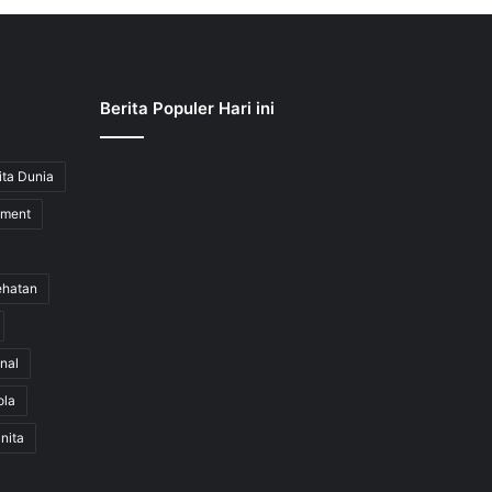
Berita Populer Hari ini
ita Dunia
nment
ehatan
nal
ola
nita