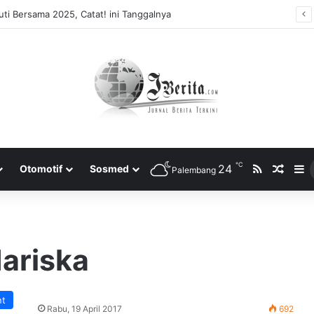
ti Bersama 2025, Catat! ini Tanggalnya
℃
RSS
24
Rando
S
Otomotif
Sosmed
Palembang
ariska
nt
Rabu, 19 April 2017
692