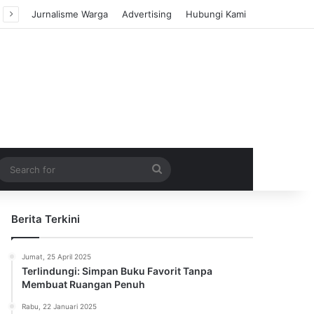
Jurnalisme Warga
Advertising
Hubungi Kami
m Article
idebar
Search
for
Berita Terkini
Jumat, 25 April 2025
Terlindungi: Simpan Buku Favorit Tanpa
Membuat Ruangan Penuh
Rabu, 22 Januari 2025