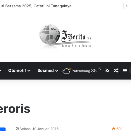
ti Bersama 2025, Catat! ini Tanggalnya
℃
RSS
35
Rando
S
Otomotif
Sosmed
Palembang
roris
Selasa, 19 Januari 2016
601