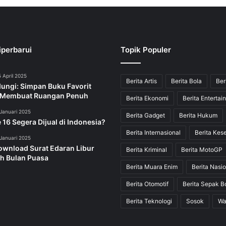
iperbarui
Topik Populer
 April 2025
Berita Artis
Berita Bola
Ber
dungi: Simpan Buku Favorit
 Membuat Ruangan Penuh
Berita Ekonomi
Berita Entertai
Januari 2025
Berita Gadget
Berita Hukum
 16 Segera Dijual di Indonesia?
Berita Internasional
Berita Kes
Januari 2025
ownload Surat Edaran Libur
Berita Kriminal
Berita MotoGP
h Bulan Puasa
Berita Muara Enim
Berita Nasio
Berita Otomotif
Berita Sepak B
Berita Teknologi
Sosok
Wa