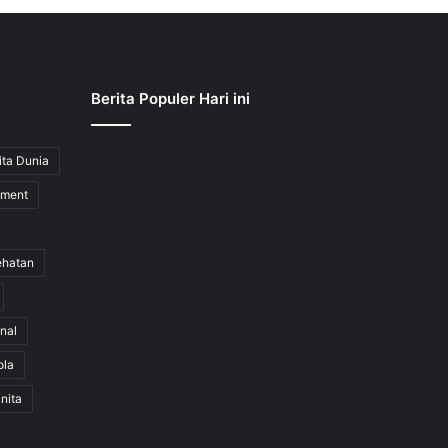
Berita Populer Hari ini
ita Dunia
nment
ehatan
nal
ola
nita