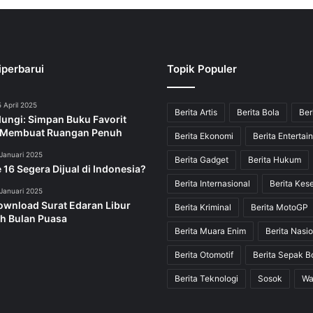
iperbarui
Topik Populer
 April 2025
Berita Artis
Berita Bola
Ber
dungi: Simpan Buku Favorit
 Membuat Ruangan Penuh
Berita Ekonomi
Berita Entertai
Januari 2025
Berita Gadget
Berita Hukum
 16 Segera Dijual di Indonesia?
Berita Internasional
Berita Kes
Januari 2025
ownload Surat Edaran Libur
Berita Kriminal
Berita MotoGP
h Bulan Puasa
Berita Muara Enim
Berita Nasio
Berita Otomotif
Berita Sepak B
Berita Teknologi
Sosok
Wa