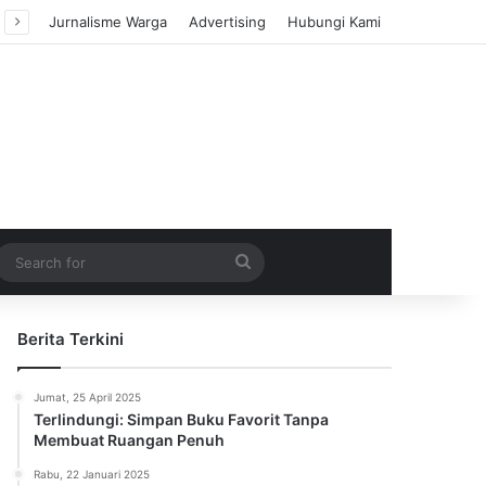
Jurnalisme Warga
Advertising
Hubungi Kami
m Article
idebar
Search
for
Berita Terkini
Jumat, 25 April 2025
Terlindungi: Simpan Buku Favorit Tanpa
Membuat Ruangan Penuh
Rabu, 22 Januari 2025