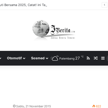
ti Bersama 2025, Catat! ini Tanggalnya
℃
RSS
27
Rando
S
Otomotif
Sosmed
Palembang
Sabtu, 21 November 2015
622