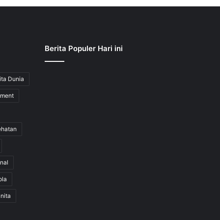
Berita Populer Hari ini
ita Dunia
nment
ehatan
nal
ola
nita