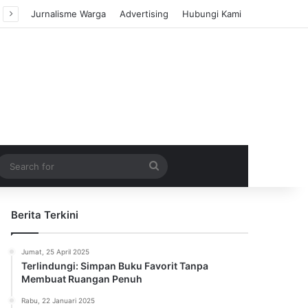
Jurnalisme Warga
Advertising
Hubungi Kami
m Article
idebar
Search
for
Berita Terkini
Jumat, 25 April 2025
Terlindungi: Simpan Buku Favorit Tanpa
Membuat Ruangan Penuh
Rabu, 22 Januari 2025