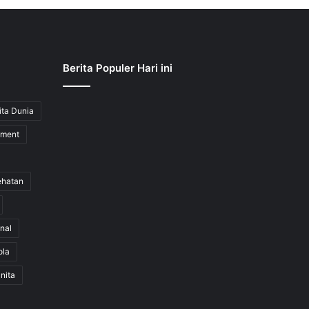
Berita Populer Hari ini
ita Dunia
nment
ehatan
nal
ola
nita