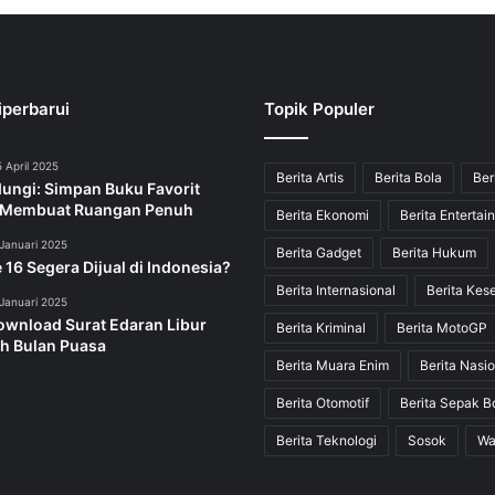
iperbarui
Topik Populer
 April 2025
Berita Artis
Berita Bola
Ber
dungi: Simpan Buku Favorit
 Membuat Ruangan Penuh
Berita Ekonomi
Berita Entertai
Januari 2025
Berita Gadget
Berita Hukum
 16 Segera Dijual di Indonesia?
Berita Internasional
Berita Kes
Januari 2025
ownload Surat Edaran Libur
Berita Kriminal
Berita MotoGP
h Bulan Puasa
Berita Muara Enim
Berita Nasio
Berita Otomotif
Berita Sepak B
Berita Teknologi
Sosok
Wa