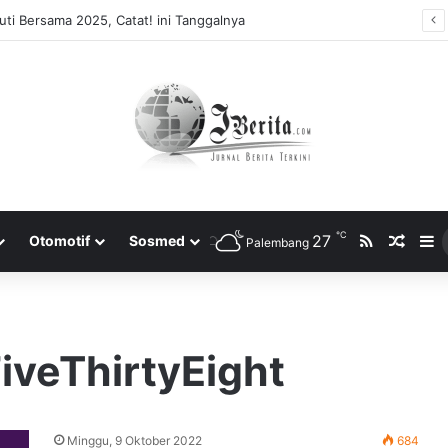
ti Bersama 2025, Catat! ini Tanggalnya
℃
RSS
27
Rando
S
Otomotif
Sosmed
Palembang
iveThirtyEight
Minggu, 9 Oktober 2022
684