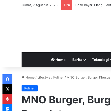
Jumat, 7 Agustus 2026
Tren
Home
Berita
Teknologi
Facebook
Home
/
Lifestyle
/
Kuliner
/
MNO Burger, Burger Khusus
X
Kuliner
Pinterest
MNO Burger, Burg
Messenger