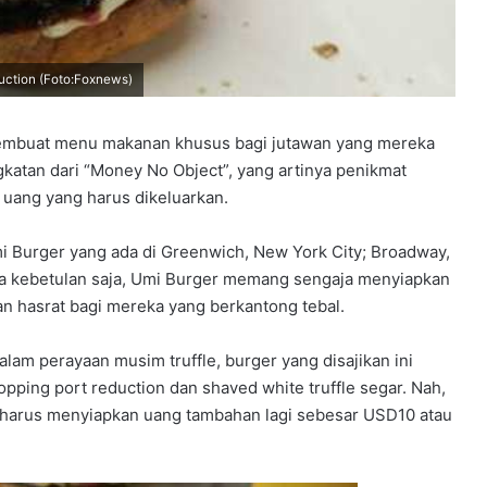
duction (Foto:Foxnews)
 membuat menu makanan khusus bagi jutawan yang mereka
gkatan dari “Money No Object”, yang artinya penikmat
uang yang harus dikeluarkan.
mi Burger yang ada di Greenwich, New York City; Broadway,
a kebetulan saja, Umi Burger memang sengaja menyiapkan
 hasrat bagi mereka yang berkantong tebal.
alam perayaan musim truffle, burger yang disajikan ini
ping port reduction dan shaved white truffle segar. Nah,
a harus menyiapkan uang tambahan lagi sebesar USD10 atau