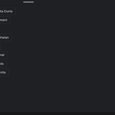
ita Dunia
nment
ehatan
nal
ola
nita