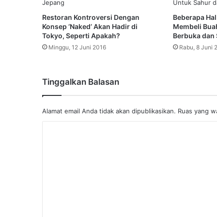
Restoran Kontroversi Dengan
Beberapa Hal
Konsep ‘Naked’ Akan Hadir di
Membeli Bua
Tokyo, Seperti Apakah?
Berbuka dan
Minggu, 12 Juni 2016
Rabu, 8 Juni 
Tinggalkan Balasan
Alamat email Anda tidak akan dipublikasikan.
Ruas yang wa
K
o
m
e
n
t
a