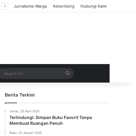
Jurnalisme Warga
Advertising
Hubungi Kami
m Article
idebar
Search
for
Berita Terkini
Jumat, 25 April 2025
Terlindungi: Simpan Buku Favorit Tanpa
Membuat Ruangan Penuh
Rabu, 22 Januari 2025