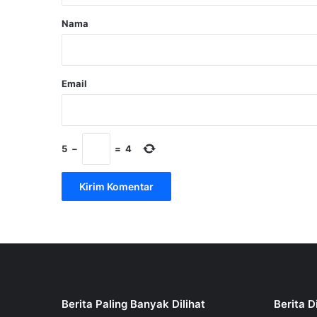
r
Nama
*
Email
5
−
=
4
Berita Paling Banyak Dilihat
Berita D