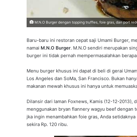
M.N.O Burger dengan topping truffles, foie gras, dan port re
Baru-baru ini restoran cepat saji Umami Burger,
namai
M.N.O Burger
. M.N.O sendiri merupakan sin
burger ini tidak pernah mempermasalahkan berapa 
Menu burger khusus ini dapat di beli di gerai Uma
Los Angeles dan SoMa, San Francisco. Bukan hany
makanan mewah khusus ini hanya untuk memuaskan
Dilansir dari laman Foxnews, Kamis (12-12-2013), d
menggunakan bryan flannery wagyu beef dengan top
jka ingin menambahkan foie gras, Anda setidakny
sekira Rp. 120 ribu.