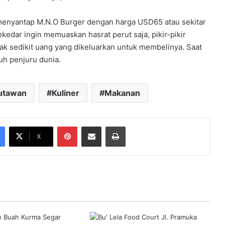
 menyantap M.N.O Burger dengan harga USD65 atau sekitar
kedar ingin memuaskan hasrat perut saja, pikir-pikir
ak sedikit uang yang dikeluarkan untuk membelinya. Saat
uh penjuru dunia.
utawan
Kuliner
Makanan
Pinterest
Share via Email
Print
X