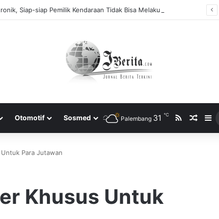
Tidak Bayar Tilang Elektronik, Siap-siap Pemilik Kendaraan Tidak Bisa Melakukan Perpanjangan STNK
℃
RSS
31
Rando
S
Otomotif
Sosmed
Palembang
 Untuk Para Jutawan
er Khusus Untuk