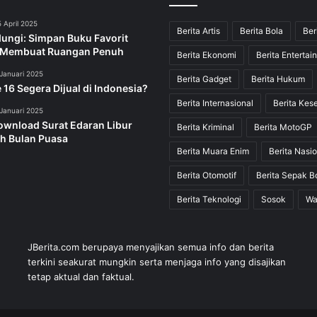
 April 2025
Berita Artis
Berita Bola
Ber
dungi: Simpan Buku Favorit
 Membuat Ruangan Penuh
Berita Ekonomi
Berita Entertai
Januari 2025
Berita Gadget
Berita Hukum
 16 Segera Dijual di Indonesia?
Berita Internasional
Berita Kes
Januari 2025
ownload Surat Edaran Libur
Berita Kriminal
Berita MotoGP
h Bulan Puasa
Berita Muara Enim
Berita Nasio
Berita Otomotif
Berita Sepak B
Berita Teknologi
Sosok
Wa
JBerita.com berupaya menyajikan semua info dan berita
terkini seakurat mungkin serta menjaga info yang disajikan
tetap aktual dan faktual.