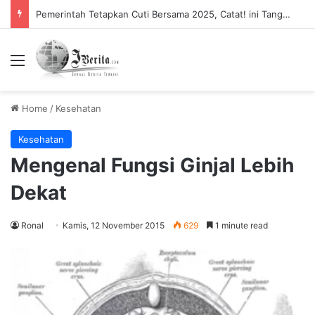
Tidak Bayar Tilang Elektronik, Siap-siap Pemilik Kendaraan Tidak Bisa Melakukan Perpanjangan STNK
Menu
Home
/
Kesehatan
Kesehatan
Mengenal Fungsi Ginjal Lebih
Dekat
Ronal
Kamis, 12 November 2015
629
1 minute read