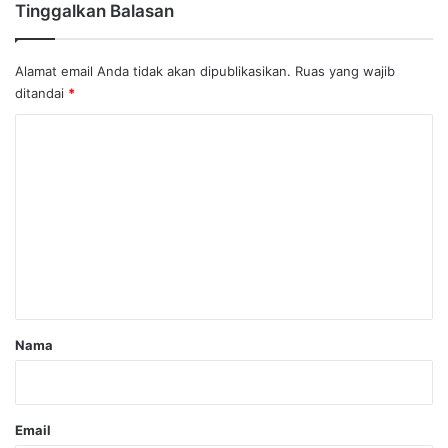
Tinggalkan Balasan
Alamat email Anda tidak akan dipublikasikan.
Ruas yang wajib
ditandai
*
K
o
m
e
n
t
a
r
Nama
*
Email