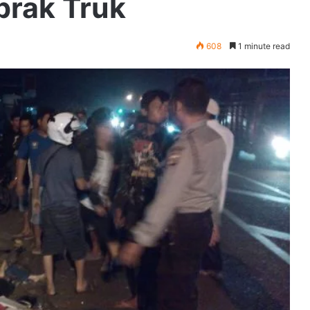
brak Truk
608
1 minute read