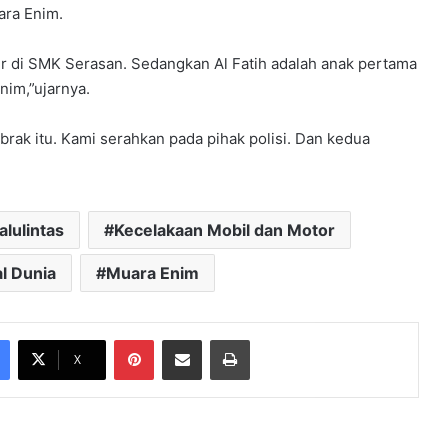
ara Enim.
r di SMK Serasan. Sedangkan Al Fatih adalah anak pertama
nim,”ujarnya.
brak itu. Kami serahkan pada pihak polisi. Dan kedua
lulintas
Kecelakaan Mobil dan Motor
l Dunia
Muara Enim
Pinterest
Share via Email
Print
X