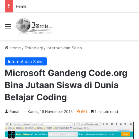
Pemerintah Tetapkan Cuti Bersama 2025, Catat! ini Tanggalnya
Menu
Home
/
Teknologi
/
Internet dan Sains
Internet dan Sains
Microsoft Gandeng Code.org
Bina Jutaan Siswa di Dunia
Belajar Coding
Ronal
Kamis, 19 November 2015
661
1 minute read