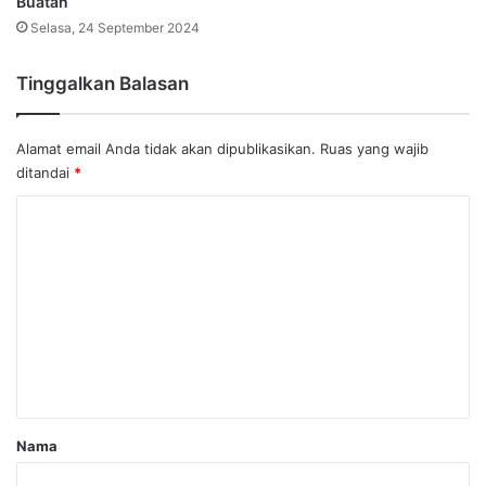
Buatan
Selasa, 24 September 2024
Tinggalkan Balasan
Alamat email Anda tidak akan dipublikasikan.
Ruas yang wajib
ditandai
*
K
o
m
e
n
t
a
r
Nama
*