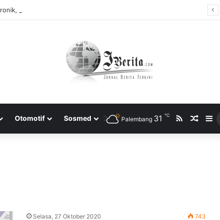
Tidak Bayar Tilang Elektronik, Siap-siap Pemilik Kendaraan Tidak Bisa Melakukan Perpanjangan STNK
℃
RSS
31
Rando
S
Otomotif
Sosmed
Palembang
Selasa, 27 Oktober 2020
743