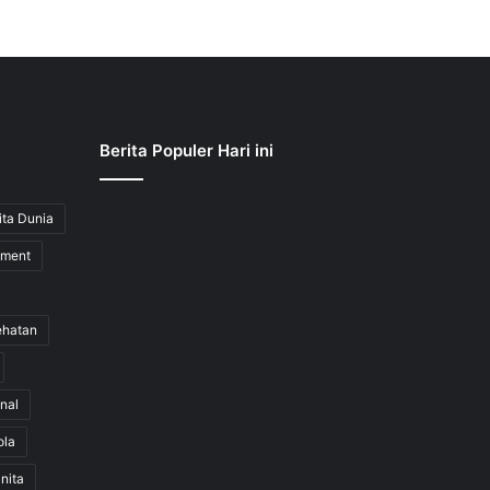
Berita Populer Hari ini
ita Dunia
nment
ehatan
nal
ola
nita