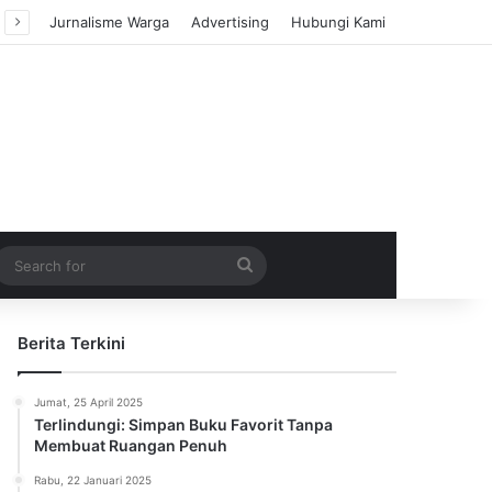
Jurnalisme Warga
Advertising
Hubungi Kami
m Article
idebar
Search
for
Berita Terkini
Jumat, 25 April 2025
Terlindungi: Simpan Buku Favorit Tanpa
Membuat Ruangan Penuh
Rabu, 22 Januari 2025