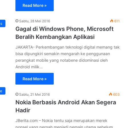
Read More »
Sabtu, 28 Mei 2016
611
ns
Gagal di Windows Phone, Microsoft
Beralih Kembangkan Aplikasi
JAKARTA- Perkembangan teknologi digital memang tak
bisa dipungkiri semakin mengarah ke penggunaan
perangkat mobile yang notabene didominasi oleh
Android milik…
Read More »
e
Sabtu, 21 Mei 2016
603
Nokia Berbasis Android Akan Segera
Hadir
JBerita.com – Nokia tentu saja merupakan merek
ponsel yang pernah menjadi pemain utama sebelum