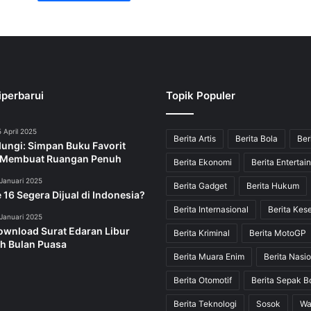
iperbarui
Topik Populer
 April 2025
Berita Artis
Berita Bola
Ber
dungi: Simpan Buku Favorit
 Membuat Ruangan Penuh
Berita Ekonomi
Berita Entertai
Januari 2025
Berita Gadget
Berita Hukum
 16 Segera Dijual di Indonesia?
Berita Internasional
Berita Kes
Januari 2025
ownload Surat Edaran Libur
Berita Kriminal
Berita MotoGP
h Bulan Puasa
Berita Muara Enim
Berita Nasio
Berita Otomotif
Berita Sepak B
Berita Teknologi
Sosok
Wa