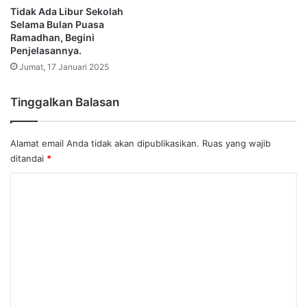
Tidak Ada Libur Sekolah
Selama Bulan Puasa
Ramadhan, Begini
Penjelasannya.
Jumat, 17 Januari 2025
Tinggalkan Balasan
Alamat email Anda tidak akan dipublikasikan.
Ruas yang wajib
ditandai
*
K
o
m
e
n
t
a